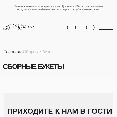
Заказывайте в любое время суток. Доставка 24/7, чтобы вы могли
получать свои любимые цветы, когда это удобно именно вам!
(
(
)
(
)
Главная
/ Сборные букеты
CБОРНЫЕ БУКЕТЫ
ПРИХОДИТЕ К НАМ В ГОСТИ
Адрес:
Адрес:
г. Артем, 1-я Рабочая
г.Артем, ул.Фрунзе,
улица, 33а ст2
4а ст.2
Телефон:
Телефон:
+7-902-055-41-51
+7-902-055-41-51
+7-908-998-87-87
+7-964-444-82-82