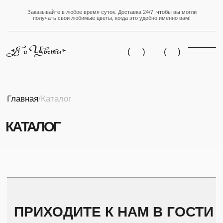
Заказывайте в любое время суток. Доставка 24/7, чтобы вы могли
получать свои любимые цветы, когда это удобно именно вам!
(
(
)
(
)
Главная
/Каталог
КАТАЛОГ
ПРИХОДИТЕ К НАМ В ГОСТИ
Адрес:
Адрес:
г. Артем, 1-я Рабочая
г.Артем, ул.Фрунзе,
улица, 33а ст2
4а ст.2
Телефон:
Телефон:
+7-902-055-41-51
+7-902-055-41-51
+7-908-998-87-87
+7-964-444-82-82